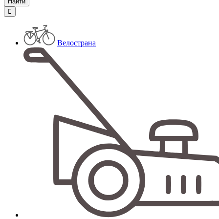
Велострана