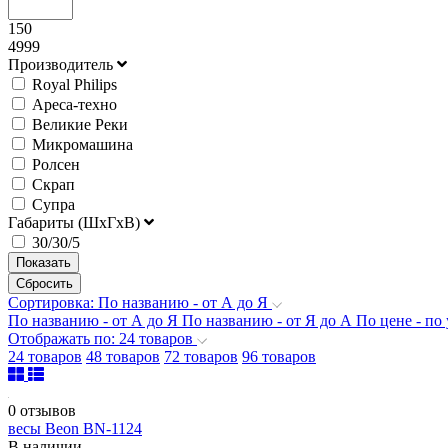
150
4999
Производитель
Royal Philips
Ареса-техно
Великие Реки
Микромашина
Ролсен
Скрап
Супра
Габариты (ШхГхВ)
30/30/5
Сортировка: По названию - от А до Я
По названию - от А до Я
По названию - от Я до А
По цене - п
Отображать по: 24 товаров
24 товаров
48 товаров
72 товаров
96 товаров
0 отзывов
весы Beon BN-1124
В наличии