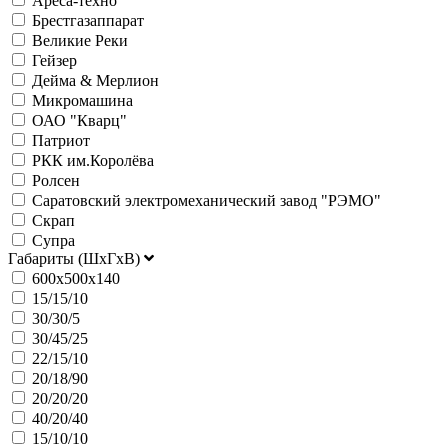
Ареса-техно
Брестгазаппарат
Великие Реки
Гейзер
Дейма & Мерлион
Микромашина
ОАО "Кварц"
Патриот
РКК им.Королёва
Ролсен
Саратовский электромеханический завод "РЭМО"
Скрап
Супра
Габариты (ШхГхВ)
600х500х140
15/15/10
30/30/5
30/45/25
22/15/10
20/18/90
20/20/20
40/20/40
15/10/10