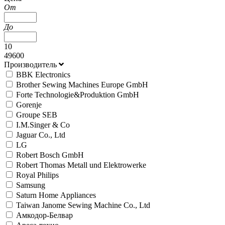
От
До
10
49600
Производитель
BBK Electronics
Brother Sewing Machines Europe GmbH
Forte Technologie&Produktion GmbH
Gorenje
Groupe SEB
I.M.Singer & Co
Jaguar Co., Ltd
LG
Robert Bosch GmbH
Robert Thomas Metall und Elektrowerke
Royal Philips
Samsung
Saturn Home Аppliances
Taiwan Janome Sewing Machine Co., Ltd
Амкодор-Белвар